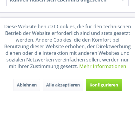
Service Hotline
Diese Website benutzt Cookies, die für den technischen
Betrieb der Website erforderlich sind und stets gesetzt
Shop Service
werden. Andere Cookies, die den Komfort bei
Benutzung dieser Website erhöhen, der Direktwerbung
dienen oder die Interaktion mit anderen Websites und
Informationen
sozialen Netzwerken vereinfachen sollen, werden nur
mit Ihrer Zustimmung gesetzt.
Mehr Informationen
Handel mit BIO-Weinen
kontrolliert und zertifiziert
durch DE-ÖKO-009
Ablehnen
Alle akzeptieren
Konfigurieren
* Alle Preise inkl. gesetzl. Mehrwertsteuer zzgl.
Versandkosten
und ggf.
Nachnahmegebühren, wenn nicht anders beschrieben