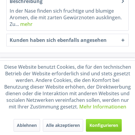
Beschreibung
In der Nase finden sich fruchtige und blumige
Aromen, die mit zarten Gewürznoten ausklingen.
Zu...
mehr
Kunden haben sich ebenfalls angesehen
Service Hotline
Diese Website benutzt Cookies, die für den technischen
Betrieb der Website erforderlich sind und stets gesetzt
Shop Service
werden. Andere Cookies, die den Komfort bei
Benutzung dieser Website erhöhen, der Direktwerbung
dienen oder die Interaktion mit anderen Websites und
Informationen
sozialen Netzwerken vereinfachen sollen, werden nur
mit Ihrer Zustimmung gesetzt.
Mehr Informationen
Handel mit BIO-Weinen
kontrolliert und zertifiziert
durch DE-ÖKO-009
Ablehnen
Alle akzeptieren
Konfigurieren