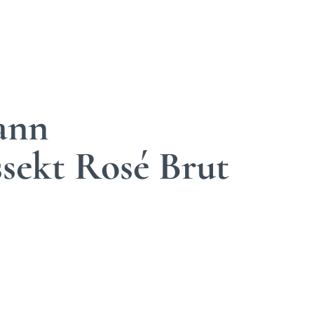
ann
ssekt Rosé Brut