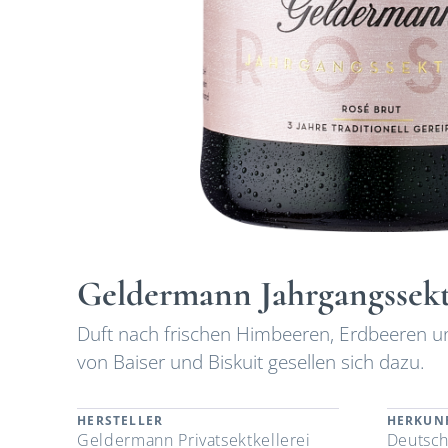
Geldermann Jahrgangssekt
Duft nach frischen Himbeeren, Erdbeeren 
von Baiser und Biskuit gesellen sich dazu.
HERSTELLER
HERKUN
Geldermann Privatsektkellerei
Deutsch