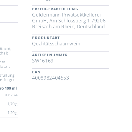
ERZEUGERABFÜLLUNG
Geldermann Privatsektkellerei
GmbH, Am Schlossberg 1 79206
Breisach am Rhein, Deutschland
PRODUKTART
Qualitätsschaumwein
ioxid, L-
thält
ARTIKELNUMMER
SW16169
der
lator:
EAN
bfüllung
4008982404553
erfolgen
ro 100 ml
306 / 74
1,70 g
1,20 g