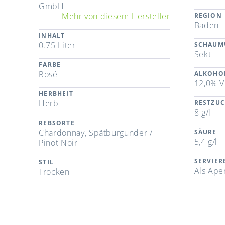
GmbH
Mehr von diesem Hersteller
REGION
Baden
INHALT
0.75 Liter
SCHAUM
Sekt
FARBE
Rosé
ALKOHO
12,0% V
HERBHEIT
Herb
RESTZU
8 g/l
REBSORTE
Chardonnay, Spätburgunder /
SÄURE
5,4 g/l
Pinot Noir
SERVIE
STIL
Als Aper
Trocken