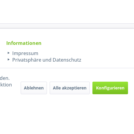
Informationen
Impressum
Privatsphäre und Datenschutz
rden.
aktion
Ablehnen
Alle akzeptieren
Konfigurieren
Handel mit BIO-Weinen
kontrolliert und zertifiziert
durch DE-ÖKO-009