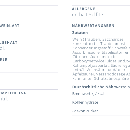
ALLERGENE
enthält Sulfite
WEIN-ART
NÄHRWERTANGABEN
Zutaten
Wein (Trauben, Saccharose,
LGEHALT
konzentrierter Traubenmost,
ol.
Konservierungsstoff: Schwefeld
Ascorbinsäure, Stabilisator: en
Citronensäure und/oder
CKER
Carboxymethylcellulose und/o
Kaliumpolyaspartat, Säureregu
enthält Weinsäure und/oder
Äpfelsäure), Versanddosage A
kann unter Schutzatmosphäre 
Durchschittliche Nährwerte p
REMPFEHLUNG
Brennwert kJ / kcal
itif.
Kohlenhydrate
- davon Zucker