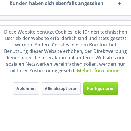
Kunden haben sich ebenfalls angesehen
Service Hotline
Diese Website benutzt Cookies, die für den technischen
Betrieb der Website erforderlich sind und stets gesetzt
Shop Service
werden. Andere Cookies, die den Komfort bei
Benutzung dieser Website erhöhen, der Direktwerbung
Informationen
dienen oder die Interaktion mit anderen Websites und
sozialen Netzwerken vereinfachen sollen, werden nur
Handel mit BIO-Weinen
mit Ihrer Zustimmung gesetzt.
Mehr Informationen
kontrolliert und zertifiziert
durch DE-ÖKO-009
Ablehnen
Alle akzeptieren
Konfigurieren
* Alle Preise inkl. gesetzl. Mehrwertsteuer zzgl.
Versandkosten
und ggf.