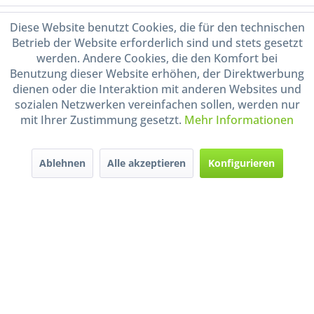
Informationen
Diese Website benutzt Cookies, die für den technischen
Betrieb der Website erforderlich sind und stets gesetzt
werden. Andere Cookies, die den Komfort bei
Handel mit BIO-Weinen
kontrolliert und zertifiziert
Benutzung dieser Website erhöhen, der Direktwerbung
durch DE-ÖKO-009
dienen oder die Interaktion mit anderen Websites und
sozialen Netzwerken vereinfachen sollen, werden nur
mit Ihrer Zustimmung gesetzt.
Mehr Informationen
Ablehnen
Alle akzeptieren
Konfigurieren
* Alle Preise inkl. gesetzl. Mehrwertsteuer zzgl.
Versandkosten
und ggf.
Nachnahmegebühren, wenn nicht anders beschrieben
Widerruf erklären
Gestaltung, Shop-Setup, Management & Hosting durch
Ternum Internet Services
mit
Shopware