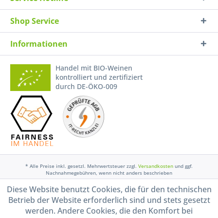
Shop Service
Informationen
Handel mit BIO-Weinen
kontrolliert und zertifiziert
durch DE-ÖKO-009
* Alle Preise inkl. gesetzl. Mehrwertsteuer zzgl.
Versandkosten
und ggf.
Nachnahmegebühren, wenn nicht anders beschrieben
Diese Website benutzt Cookies, die für den technischen
Widerruf erklären
Betrieb der Website erforderlich sind und stets gesetzt
Gestaltung, Shop-Setup, Management & Hosting durch
Ternum Internet Services
mit
werden. Andere Cookies, die den Komfort bei
Shopware