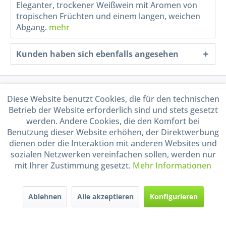
Eleganter, trockener Weißwein mit Aromen von
tropischen Früchten und einem langen, weichen
Abgang.
mehr
Kunden haben sich ebenfalls angesehen
Service Hotline
Diese Website benutzt Cookies, die für den technischen
Betrieb der Website erforderlich sind und stets gesetzt
Shop Service
werden. Andere Cookies, die den Komfort bei
Benutzung dieser Website erhöhen, der Direktwerbung
dienen oder die Interaktion mit anderen Websites und
Informationen
sozialen Netzwerken vereinfachen sollen, werden nur
mit Ihrer Zustimmung gesetzt.
Mehr Informationen
Handel mit BIO-Weinen
kontrolliert und zertifiziert
durch DE-ÖKO-009
Ablehnen
Alle akzeptieren
Konfigurieren