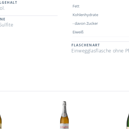
LGEHALT
Fett
ol.
Kohlenhydrate
ENE
- davon Zucker
Sulfite
Eiweiß
FLASCHENART
Einwegglasflasche ohne P
n