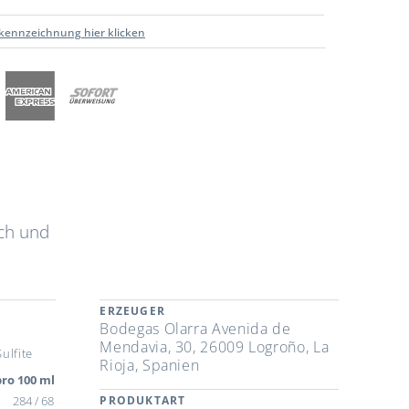
kennzeichnung hier klicken
sch und
ERZEUGER
Bodegas Olarra Avenida de
Mendavia, 30, 26009 Logroño, La
ulfite
Rioja, Spanien
ro 100 ml
284 / 68
PRODUKTART