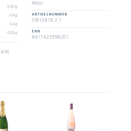
Wein
0.00 g
ARTIKELNUMMER
0.8 g
SW16818.2.1
0.4 g
EAN
0.00 g
8411423998201
fand