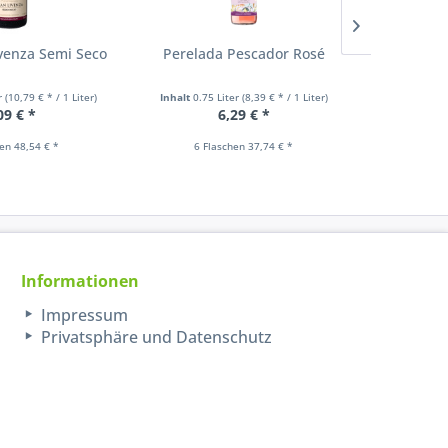
venza Semi Seco
Perelada Pescador Rosé
Bodega
T
er
(10,79 € * / 1 Liter)
Inhalt
0.75 Liter
(8,39 € * / 1 Liter)
Inhalt
0.75
09 € *
6,29 € *
hen 48,54 € *
6 Flaschen 37,74 € *
6 F
Informationen
Impressum
Privatsphäre und Datenschutz