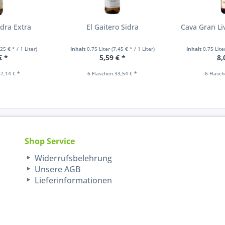
idra Extra
El Gaitero Sidra
Cava Gran Li
,25 € * / 1 Liter)
Inhalt
0.75 Liter
(7,45 € * / 1 Liter)
Inhalt
0.75 Lit
€ *
5,59 € *
8,
7,14 € *
6 Flaschen 33,54 € *
6 Flasc
Shop Service
Widerrufsbelehrung
Unsere AGB
Lieferinformationen