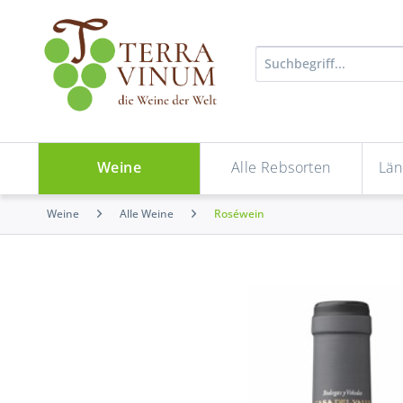
Weine
Alle Rebsorten
Län
Weine
Alle Weine
Roséwein