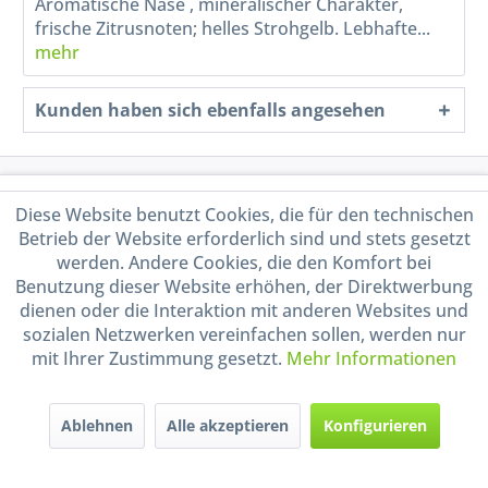
Aromatische Nase , mineralischer Charakter,
frische Zitrusnoten; helles Strohgelb. Lebhafte...
mehr
Kunden haben sich ebenfalls angesehen
Service Hotline
Diese Website benutzt Cookies, die für den technischen
Betrieb der Website erforderlich sind und stets gesetzt
Shop Service
werden. Andere Cookies, die den Komfort bei
Benutzung dieser Website erhöhen, der Direktwerbung
Informationen
dienen oder die Interaktion mit anderen Websites und
sozialen Netzwerken vereinfachen sollen, werden nur
mit Ihrer Zustimmung gesetzt.
Mehr Informationen
Handel mit BIO-Weinen
kontrolliert und zertifiziert
durch DE-ÖKO-009
Ablehnen
Alle akzeptieren
Konfigurieren