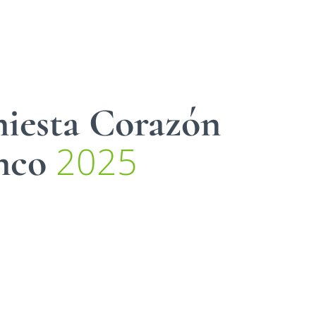
niesta Corazón
2025
anco