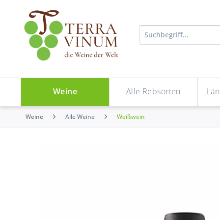
Weine
Alle Rebsorten
Län
Weine
Alle Weine
Weißwein