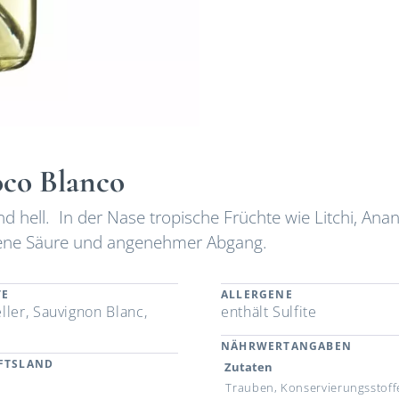
oco Blanco
nd hell. In der Nase tropische Früchte wie Litchi, Ana
ene Säure und angenehmer Abgang.
TE
ALLERGENE
ller, Sauvignon Blanc,
enthält Sulfite
NÄHRWERTANGABEN
FTSLAND
Zutaten
n
Trauben, Konservierungsstoffe,