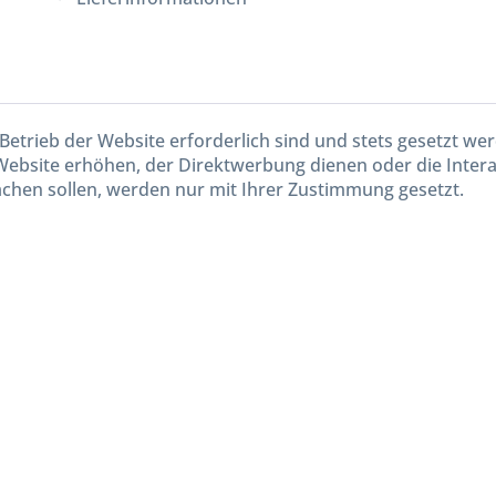
Betrieb der Website erforderlich sind und stets gesetzt we
Website erhöhen, der Direktwerbung dienen oder die Inter
chen sollen, werden nur mit Ihrer Zustimmung gesetzt.
kl. gesetzl. Mehrwertsteuer zzgl.
Versandkosten
und ggf. Nachnahmegebühren, wenn nicht and
Widerruf erklären
Gestaltung, Shop-Setup, Management & Hosting durch
Ternum Internet Services
mit Shopwar