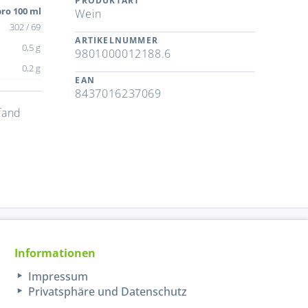
PRODUKTART
ro 100 ml
Wein
302 / 69
ARTIKELNUMMER
0,5 g
9801000012188.6
0,2 g
EAN
8437016237069
fand
Informationen
Impressum
Privatsphäre und Datenschutz