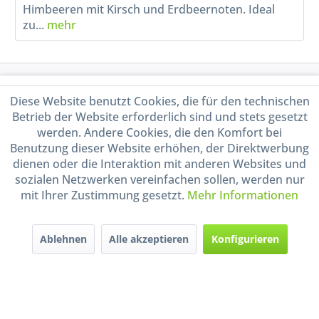
Himbeeren mit Kirsch und Erdbeernoten. Ideal
zu...
mehr
Service Hotline
Diese Website benutzt Cookies, die für den technischen
Betrieb der Website erforderlich sind und stets gesetzt
Shop Service
werden. Andere Cookies, die den Komfort bei
Benutzung dieser Website erhöhen, der Direktwerbung
Informationen
dienen oder die Interaktion mit anderen Websites und
sozialen Netzwerken vereinfachen sollen, werden nur
mit Ihrer Zustimmung gesetzt.
Mehr Informationen
Handel mit BIO-Weinen
kontrolliert und zertifiziert
durch DE-ÖKO-009
Ablehnen
Alle akzeptieren
Konfigurieren