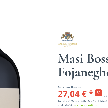
Masi Boss
Fojaneg
Preis pro Flasche
27,04 € *
27,
Inhalt:
0.75 Liter (36,05 € * / 1 Liter)
inkl. MwSt.
zzgl. Versandkosten