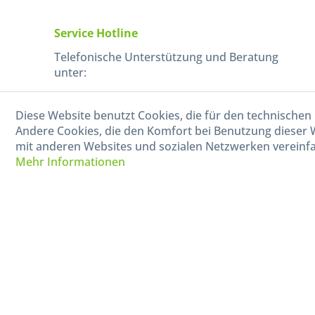
Service Hotline
Telefonische Unterstützung und Beratung
unter:
040-880 99 770
Diese Website benutzt Cookies, die für den technischen 
Mo-Fr, 09:00 - 15:00 Uhr
Andere Cookies, die den Komfort bei Benutzung dieser 
mit anderen Websites und sozialen Netzwerken vereinfa
Mehr Informationen
* Alle Preise in