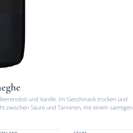
neghe
 Beerenobst und Vanille. Im Geschmack trocken und
cht zwischen Säure und Tanninen, mit einem samtigen