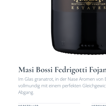
Masi Bossi Fedrigotti Foja
Im Glas granatrot, in der Nase Aromen von
vollmundig mit einem perfekten Gleichgewi
Abgang.