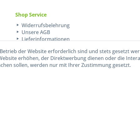
Shop Service
Widerrufsbelehrung
Unsere AGB
Lieferinformationen
Betrieb der Website erforderlich sind und stets gesetzt we
Website erhöhen, der Direktwerbung dienen oder die Inter
chen sollen, werden nur mit Ihrer Zustimmung gesetzt.
kl. gesetzl. Mehrwertsteuer zzgl.
Versandkosten
und ggf. Nachnahmegebühren, wenn nicht and
Widerruf erklären