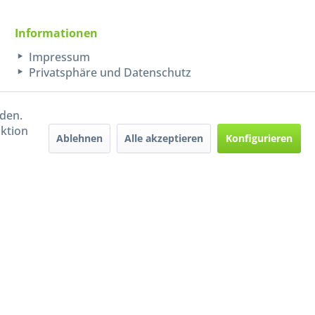
Informationen
Impressum
Privatsphäre und Datenschutz
rden.
aktion
Ablehnen
Alle akzeptieren
Konfigurieren
Handel mit BIO-Weinen
kontrolliert und zertifiziert
durch DE-ÖKO-009
ers beschrieben