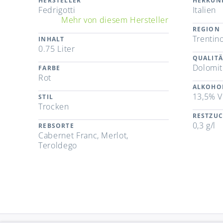
HERSTELLER
HERKUN
Fedrigotti
Italien
Mehr von diesem Hersteller
REGION
Trentin
INHALT
0.75 Liter
QUALITÄ
Dolomit
FARBE
Rot
ALKOHO
13,5% V
STIL
Trocken
RESTZU
0,3 g/l
REBSORTE
Cabernet Franc, Merlot,
Teroldego