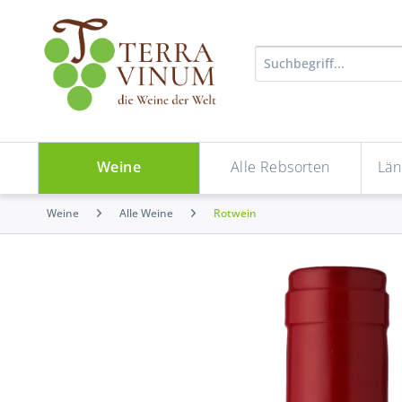
Weine
Alle Rebsorten
Län
Weine
Alle Weine
Rotwein