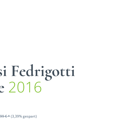
i Fedrigotti
2016
he
99 € *
(3,39% gespart)