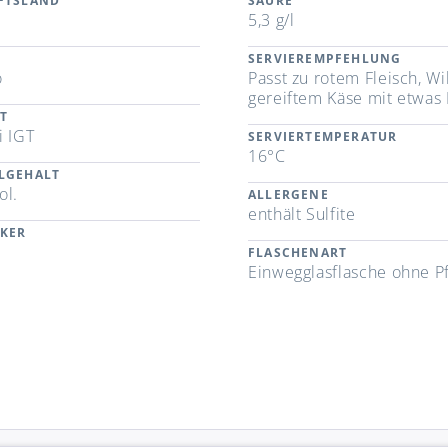
FTSLAND
SÄURE
5,3 g/l
SERVIEREMPFEHLUNG
o
Passt zu rotem Fleisch, W
gereiftem Käse mit etwas 
T
i IGT
SERVIERTEMPERATUR
16°C
LGEHALT
ol.
ALLERGENE
enthält Sulfite
CKER
FLASCHENART
Einwegglasflasche ohne P