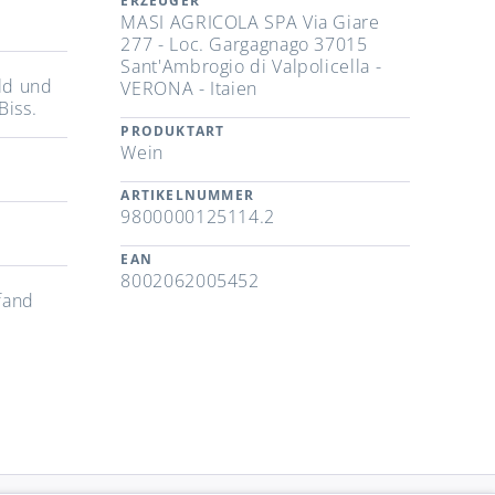
ERZEUGER
MASI AGRICOLA SPA Via Giare
277 - Loc. Gargagnago 37015
Sant'Ambrogio di Valpolicella -
ild und
VERONA - Itaien
Biss.
PRODUKTART
Wein
ARTIKELNUMMER
9800000125114.2
EAN
8002062005452
fand