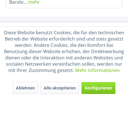
Barolo...
mehr
Service Hotline
Diese Website benutzt Cookies, die für den technischen
Betrieb der Website erforderlich sind und stets gesetzt
Shop Service
werden. Andere Cookies, die den Komfort bei
Benutzung dieser Website erhöhen, der Direktwerbung
Informationen
dienen oder die Interaktion mit anderen Websites und
sozialen Netzwerken vereinfachen sollen, werden nur
mit Ihrer Zustimmung gesetzt.
Mehr Informationen
Handel mit BIO-Weinen
kontrolliert und zertifiziert
durch DE-ÖKO-009
Ablehnen
Alle akzeptieren
Konfigurieren
* Alle Preise inkl. gesetzl. Mehrwertsteuer zzgl.
Versandkosten
und ggf.