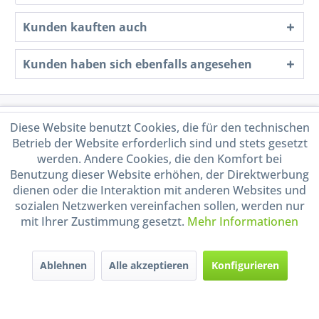
Kunden kauften auch
Kunden haben sich ebenfalls angesehen
Service Hotline
Diese Website benutzt Cookies, die für den technischen
Betrieb der Website erforderlich sind und stets gesetzt
Shop Service
werden. Andere Cookies, die den Komfort bei
Benutzung dieser Website erhöhen, der Direktwerbung
dienen oder die Interaktion mit anderen Websites und
Informationen
sozialen Netzwerken vereinfachen sollen, werden nur
mit Ihrer Zustimmung gesetzt.
Mehr Informationen
Handel mit BIO-Weinen
kontrolliert und zertifiziert
durch DE-ÖKO-009
Ablehnen
Alle akzeptieren
Konfigurieren