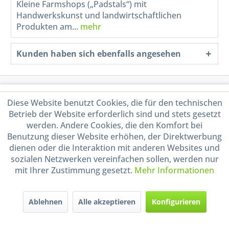
Kleine Farmshops („Padstals“) mit
Handwerkskunst und landwirtschaftlichen
Produkten am...
mehr
Kunden haben sich ebenfalls angesehen
Service Hotline
Diese Website benutzt Cookies, die für den technischen
Betrieb der Website erforderlich sind und stets gesetzt
Shop Service
werden. Andere Cookies, die den Komfort bei
Benutzung dieser Website erhöhen, der Direktwerbung
Informationen
dienen oder die Interaktion mit anderen Websites und
sozialen Netzwerken vereinfachen sollen, werden nur
mit Ihrer Zustimmung gesetzt.
Mehr Informationen
Handel mit BIO-Weinen
kontrolliert und zertifiziert
durch DE-ÖKO-009
Ablehnen
Alle akzeptieren
Konfigurieren