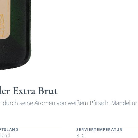
r Extra Brut
 der durch seine Aromen von weißem Pfirsich, Mandel u
FTSLAND
SERVIERTEMPERATUR
land
8°C