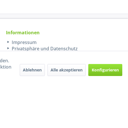
Informationen
Impressum
Privatsphäre und Datenschutz
rden.
aktion
Ablehnen
Alle akzeptieren
Konfigurieren
Handel mit BIO-Weinen
kontrolliert und zertifiziert
durch DE-ÖKO-009