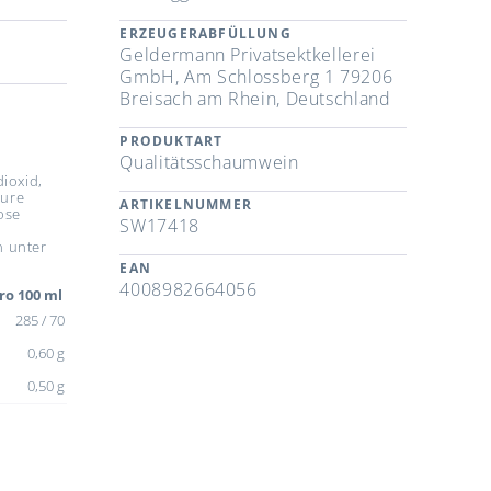
ERZEUGERABFÜLLUNG
Geldermann Privatsektkellerei
GmbH, Am Schlossberg 1 79206
Breisach am Rhein, Deutschland
PRODUKTART
Qualitätsschaumwein
ioxid,
äure
ARTIKELNUMMER
ose
SW17418
n unter
EAN
4008982664056
ro 100 ml
285 / 70
0,60 g
0,50 g