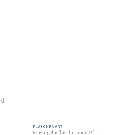
nd
FLASCHENART
Einwegglasflasche ohne Pfand