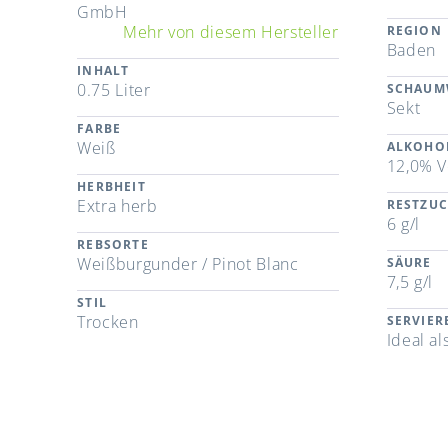
GmbH
Mehr von diesem Hersteller
REGION
Baden
INHALT
0.75 Liter
SCHAUM
Sekt
FARBE
Weiß
ALKOHO
12,0% V
HERBHEIT
Extra herb
RESTZU
6 g/l
REBSORTE
Weißburgunder / Pinot Blanc
SÄURE
7,5 g/l
STIL
Trocken
SERVIE
Ideal al