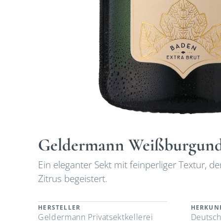
Geldermann Weißburgunde
Ein eleganter Sekt mit feinperliger Textur,
Zitrus begeistert.
HERSTELLER
HERKUN
Geldermann Privatsektkellerei
Deutsch