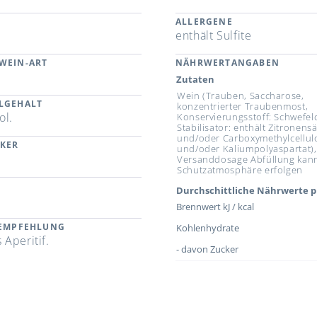
ALLERGENE
enthält Sulfite
WEIN-ART
NÄHRWERTANGABEN
Zutaten
Wein (Trauben, Saccharose,
LGEHALT
konzentrierter Traubenmost,
ol.
Konservierungsstoff: Schwefeld
Stabilisator: enthält Zitronens
und/oder Carboxymethylcellul
CKER
und/oder Kaliumpolyaspartat),
Versanddosage Abfüllung kan
Schutzatmosphäre erfolgen
Durchschittliche Nährwerte p
Brennwert kJ / kcal
REMPFEHLUNG
Kohlenhydrate
s Aperitif.
- davon Zucker