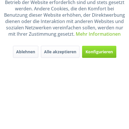
Betrieb der Website erforderlich sind und stets gesetzt
Shop Service
werden. Andere Cookies, die den Komfort bei
Benutzung dieser Website erhöhen, der Direktwerbung
dienen oder die Interaktion mit anderen Websites und
Informationen
sozialen Netzwerken vereinfachen sollen, werden nur
mit Ihrer Zustimmung gesetzt.
Mehr Informationen
Handel mit BIO-Weinen
kontrolliert und zertifiziert
durch DE-ÖKO-009
Ablehnen
Alle akzeptieren
Konfigurieren
* Alle Preise inkl. gesetzl. Mehrwertsteuer zzgl.
Versandkosten
und ggf.
Nachnahmegebühren, wenn nicht anders beschrieben
Widerruf erklären
Gestaltung, Shop-Setup, Management & Hosting durch
Ternum Internet Services
mit
Shopware