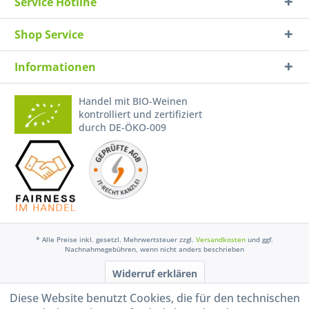
Service Hotline
Shop Service
Informationen
Handel mit BIO-Weinen
kontrolliert und zertifiziert
durch DE-ÖKO-009
* Alle Preise inkl. gesetzl. Mehrwertsteuer zzgl.
Versandkosten
und ggf.
Nachnahmegebühren, wenn nicht anders beschrieben
Widerruf erklären
Gestaltung, Shop-Setup, Management & Hosting durch
Ternum Internet Services
mit
Diese Website benutzt Cookies, die für den technischen
Shopware