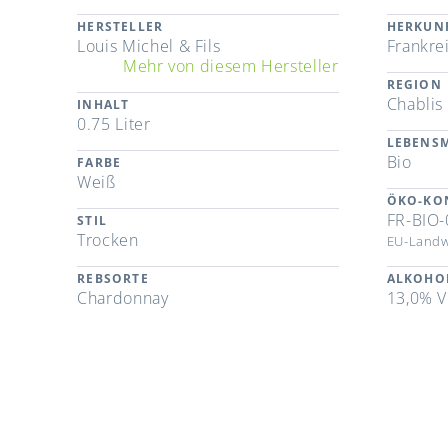
HERSTELLER
HERKUN
Louis Michel & Fils
Frankre
Mehr von diesem Hersteller
REGION
Chablis
INHALT
0.75 Liter
LEBENSM
Bio
FARBE
Weiß
ÖKO-KO
FR-BIO-
STIL
Trocken
EU-Landw
REBSORTE
ALKOHO
Chardonnay
13,0% V