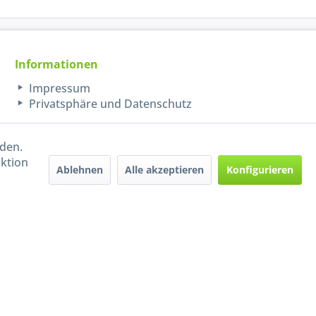
Informationen
Impressum
Privatsphäre und Datenschutz
rden.
aktion
Ablehnen
Alle akzeptieren
Konfigurieren
Handel mit BIO-Weinen
kontrolliert und zertifiziert
durch DE-ÖKO-009
ers beschrieben