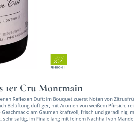
FR-BIO-01
is 1er Cru Montmain
denen Reflexen Duft: im Bouquet zuerst Noten von Zitrusfr
h Belüftung duftiger, mit Aromen von weißem Pfirsich, re
 Geschmack: am Gaumen kraftvoll, frisch und geradlinig, m
, sehr saftig, im Finale lang mit feinem Nachhall von Mandel