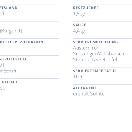
FTSLAND
RESTZUCKER
ich
1,5 g/l
SÄURE
 (Burgund)
4,4 g/l
ITTELSPEZIFIKATION
SERVIEREMPFEHLUNG
Austern roh,
Seezunge/Wolfsbarsch,
Steinbutt/Seeteufel
NTROLLSTELLE
01
irtschaft
SERVIERTEMPERATUR
10°C
LGEHALT
ol.
ALLERGENE
enthält Sulfite