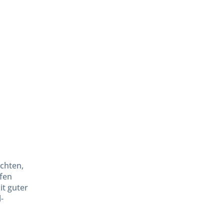
üchten,
ifen
it guter
-