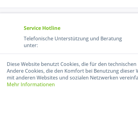
Service Hotline
Telefonische Unterstützung und Beratung
unter:
040-880 99 770
Diese Website benutzt Cookies, die für den technischen 
Mo-Fr, 09:00 - 15:00 Uhr
Andere Cookies, die den Komfort bei Benutzung dieser 
mit anderen Websites und sozialen Netzwerken vereinfa
Mehr Informationen
* Alle Preise in