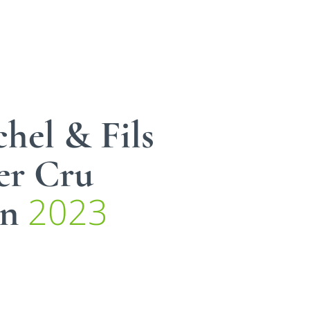
hel & Fils
er Cru
2023
in