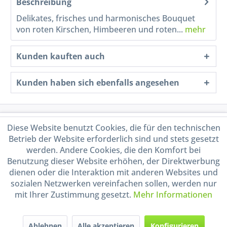
Beschreibung
Delikates, frisches und harmonisches Bouquet
von roten Kirschen, Himbeeren und roten...
mehr
Kunden kauften auch
Kunden haben sich ebenfalls angesehen
Service Hotline
Diese Website benutzt Cookies, die für den technischen
Betrieb der Website erforderlich sind und stets gesetzt
Shop Service
werden. Andere Cookies, die den Komfort bei
Benutzung dieser Website erhöhen, der Direktwerbung
dienen oder die Interaktion mit anderen Websites und
Informationen
sozialen Netzwerken vereinfachen sollen, werden nur
mit Ihrer Zustimmung gesetzt.
Mehr Informationen
Handel mit BIO-Weinen
kontrolliert und zertifiziert
durch DE-ÖKO-009
Ablehnen
Alle akzeptieren
Konfigurieren