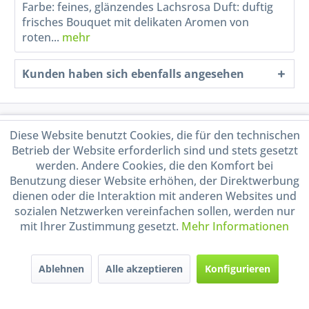
Farbe: feines, glänzendes Lachsrosa Duft: duftig
frisches Bouquet mit delikaten Aromen von
roten...
mehr
Kunden haben sich ebenfalls angesehen
Service Hotline
Diese Website benutzt Cookies, die für den technischen
Betrieb der Website erforderlich sind und stets gesetzt
Shop Service
werden. Andere Cookies, die den Komfort bei
Benutzung dieser Website erhöhen, der Direktwerbung
dienen oder die Interaktion mit anderen Websites und
Informationen
sozialen Netzwerken vereinfachen sollen, werden nur
mit Ihrer Zustimmung gesetzt.
Mehr Informationen
Handel mit BIO-Weinen
kontrolliert und zertifiziert
durch DE-ÖKO-009
Ablehnen
Alle akzeptieren
Konfigurieren