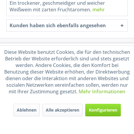
Ein trockener, geschmeidiger und weicher
Weißwein mit zarten Fruchtaromen.
mehr
Kunden haben sich ebenfalls angesehen
Service Hotline
Diese Website benutzt Cookies, die für den technischen
Betrieb der Website erforderlich sind und stets gesetzt
Shop Service
werden. Andere Cookies, die den Komfort bei
Benutzung dieser Website erhöhen, der Direktwerbung
dienen oder die Interaktion mit anderen Websites und
Informationen
sozialen Netzwerken vereinfachen sollen, werden nur
mit Ihrer Zustimmung gesetzt.
Mehr Informationen
Handel mit BIO-Weinen
kontrolliert und zertifiziert
durch DE-ÖKO-009
Ablehnen
Alle akzeptieren
Konfigurieren