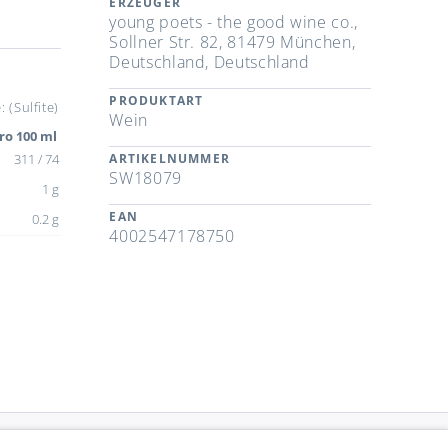
ERZEUGER
young poets - the good wine co.,
Sollner Str. 82, 81479 München,
Deutschland, Deutschland
PRODUKTART
 (Sulfite)
Wein
ro 100 ml
311 / 74
ARTIKELNUMMER
SW18079
1 g
EAN
0.2 g
4002547178750