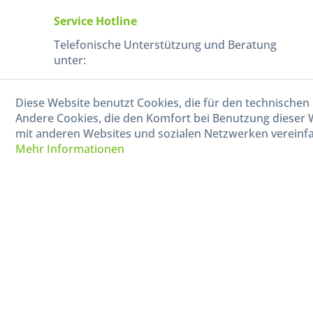
Service Hotline
Telefonische Unterstützung und Beratung
unter:
040-880 99 770
Diese Website benutzt Cookies, die für den technischen 
Mo-Fr, 09:00 - 15:00 Uhr
Andere Cookies, die den Komfort bei Benutzung dieser 
mit anderen Websites und sozialen Netzwerken vereinfa
Mehr Informationen
* Alle Preise in