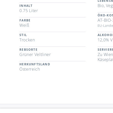
LEBENSM
Bio, Ve
INHALT
0.75 Liter
ÖKO-KO
AT-BIO-
FARBE
Weiß
EU-Landw
STIL
ALKOHO
Trocken
12,0% V
REBSORTE
SERVIE
Grüner Veltliner
Zu Wien
Käsepla
HERKUNFTSLAND
Österreich