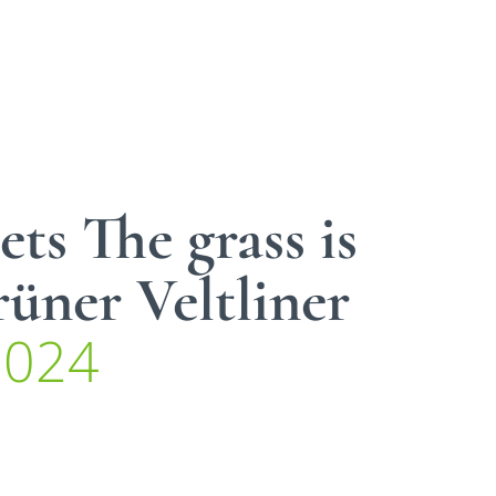
ts The grass is
üner Veltliner
2024