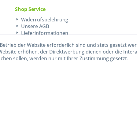
Shop Service
Widerrufsbelehrung
Unsere AGB
Lieferinformationen
Betrieb der Website erforderlich sind und stets gesetzt we
Website erhöhen, der Direktwerbung dienen oder die Inter
chen sollen, werden nur mit Ihrer Zustimmung gesetzt.
kl. gesetzl. Mehrwertsteuer zzgl.
Versandkosten
und ggf. Nachnahmegebühren, wenn nicht and
Widerruf erklären