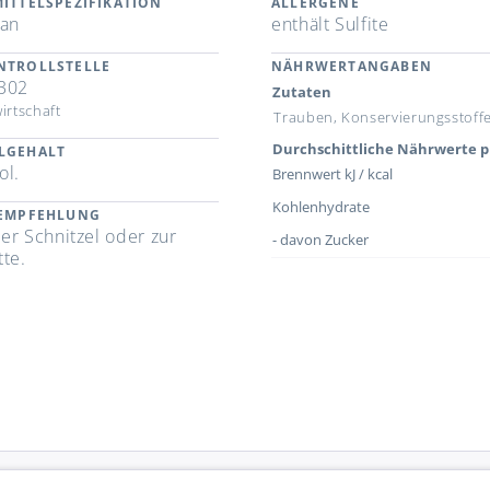
ITTELSPEZIFIKATION
ALLERGENE
gan
enthält Sulfite
NTROLLSTELLE
NÄHRWERTANGABEN
302
Zutaten
irtschaft
Trauben, Konservierungsstoffe:
Durchschittliche Nährwerte p
LGEHALT
ol.
Brennwert kJ / kcal
Kohlenhydrate
REMPFEHLUNG
er Schnitzel oder zur
- davon Zucker
tte.