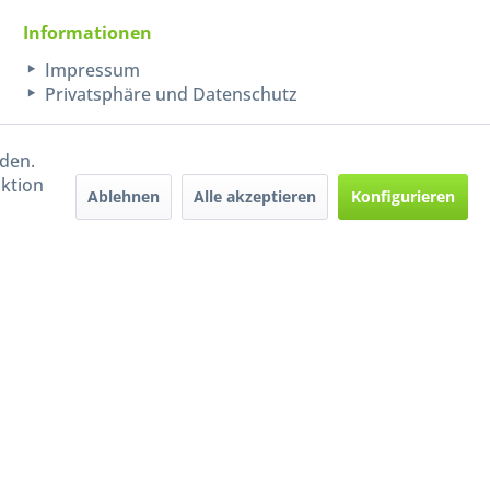
Informationen
Impressum
Privatsphäre und Datenschutz
rden.
aktion
Ablehnen
Alle akzeptieren
Konfigurieren
Handel mit BIO-Weinen
kontrolliert und zertifiziert
durch DE-ÖKO-009
ers beschrieben