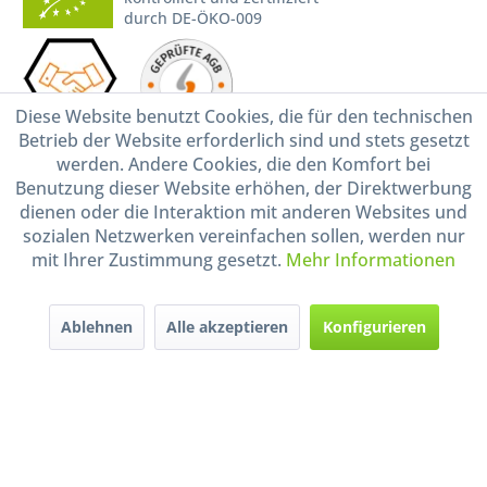
durch DE-ÖKO-009
Diese Website benutzt Cookies, die für den technischen
Betrieb der Website erforderlich sind und stets gesetzt
werden. Andere Cookies, die den Komfort bei
Benutzung dieser Website erhöhen, der Direktwerbung
* Alle Preise inkl. gesetzl. Mehrwertsteuer zzgl.
Versandkosten
und ggf.
dienen oder die Interaktion mit anderen Websites und
Nachnahmegebühren, wenn nicht anders beschrieben
sozialen Netzwerken vereinfachen sollen, werden nur
Widerruf erklären
mit Ihrer Zustimmung gesetzt.
Mehr Informationen
Gestaltung, Shop-Setup, Management & Hosting durch
Ternum Internet Services
mit
Shopware
Ablehnen
Alle akzeptieren
Konfigurieren