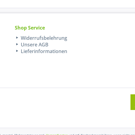
Shop Service
Widerrufsbelehrung
Unsere AGB
Lieferinformationen
kl. gesetzl. Mehrwertsteuer zzgl.
Versandkosten
und ggf. Nachnahmegebühren, wenn nicht and