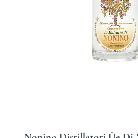
Nonino Distillatori Ùe Di