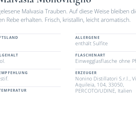
 gelesene Malvasia Trauben. Auf diese Weise bleiben di
 Rebe erhalten. Frisch, kristallin, leicht aromatisch.
FTSLAND
ALLERGENE
enthält Sulfite
LGEHALT
FLASCHENART
ol.
Einwegglasflasche ohne P
REMPFEHLUNG
ERZEUGER
stif.
Nonino Distillatori S.r.l., V
Aquileia, 104, 33050,
PERCOTO/UDINE, Italien
RTEMPERATUR