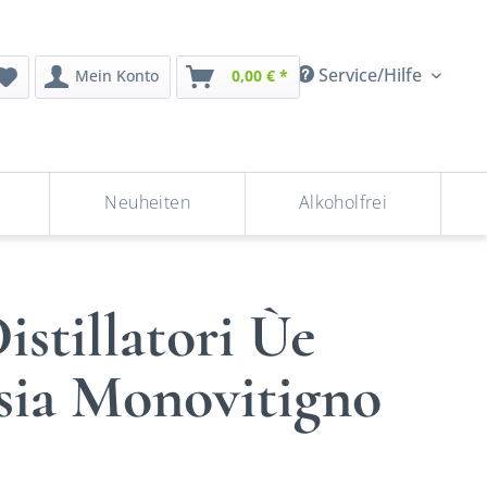
Service/Hilfe
Mein Konto
0,00 € *
Neuheiten
Alkoholfrei
stillatori Ùe
sia Monovitigno