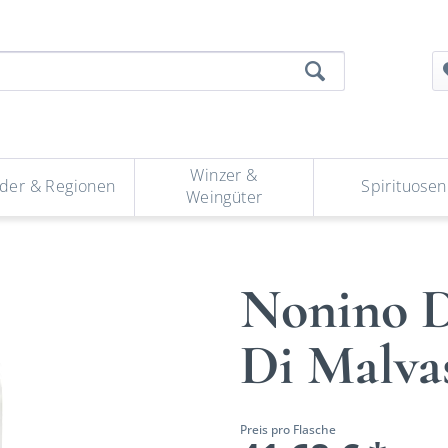
Winzer &
der & Regionen
Spirituosen
Weingüter
Nonino Di
Di Malva
Preis pro Flasche