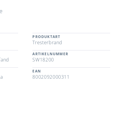
e
PRODUKTART
Tresterbrand
ARTIKELNUMMER
fand
SW18200
EAN
ia
8002092000311