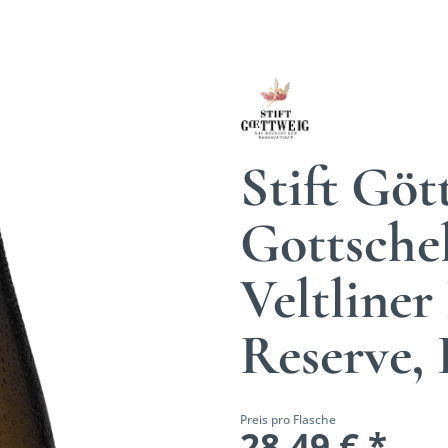
Stift Göt
Gottsche
Veltline
Reserve, 
Preis pro Flasche
28,49 € *