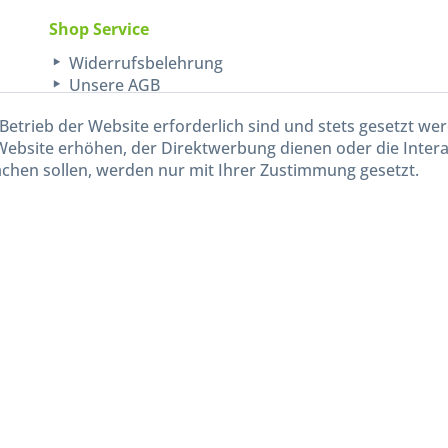
Shop Service
Widerrufsbelehrung
Unsere AGB
Lieferinformationen
Betrieb der Website erforderlich sind und stets gesetzt we
Website erhöhen, der Direktwerbung dienen oder die Inter
chen sollen, werden nur mit Ihrer Zustimmung gesetzt.
kl. gesetzl. Mehrwertsteuer zzgl.
Versandkosten
und ggf. Nachnahmegebühren, wenn nicht and
Widerruf erklären
Gestaltung, Shop-Setup, Management & Hosting durch
Ternum Internet Services
mit Shopwar