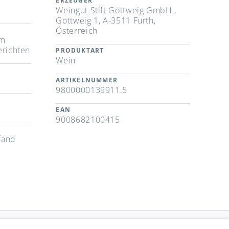
ERZEUGER
Weingut Stift Göttweig GmbH ,
Göttweig 1, A-3511 Furth,
Österreich
em
erichten
PRODUKTART
Wein
ARTIKELNUMMER
9800000139911.5
EAN
9008682100415
fand