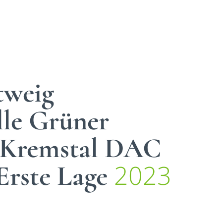
tweig
lle Grüner
r Kremstal DAC
2023
Erste Lage