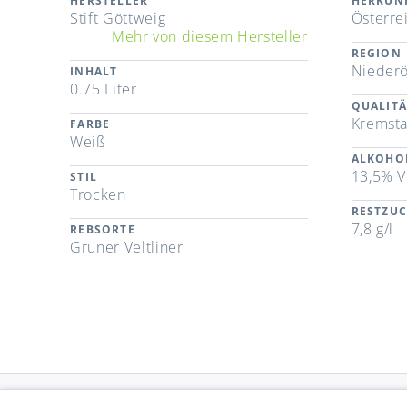
HERSTELLER
HERKUN
Stift Göttweig
Österre
Mehr von diesem Hersteller
REGION
Niederö
INHALT
0.75 Liter
QUALITÄ
Kremsta
FARBE
Weiß
ALKOHO
13,5% V
STIL
Trocken
RESTZU
7,8 g/l
REBSORTE
Grüner Veltliner