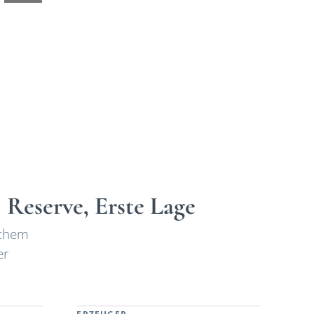
 Reserve, Erste Lage
schem
er