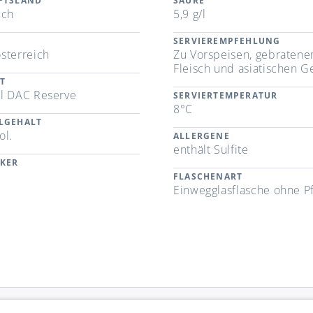
FTSLAND
SÄURE
ich
5,9 g/l
SERVIEREMPFEHLUNG
sterreich
Zu Vorspeisen, gebraten
Fleisch und asiatischen G
T
l DAC Reserve
SERVIERTEMPERATUR
8°C
LGEHALT
ol.
ALLERGENE
enthält Sulfite
CKER
FLASCHENART
Einwegglasflasche ohne P