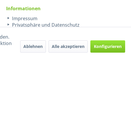
Informationen
Impressum
Privatsphäre und Datenschutz
rden.
aktion
Ablehnen
Alle akzeptieren
Konfigurieren
Handel mit BIO-Weinen
kontrolliert und zertifiziert
durch DE-ÖKO-009
ers beschrieben
e