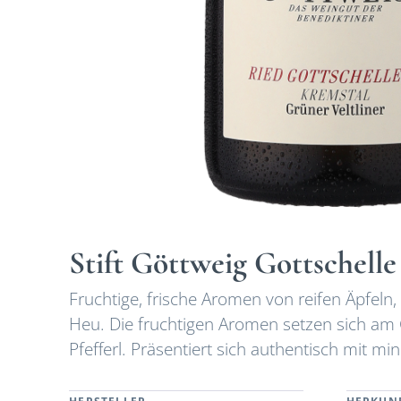
Stift Göttweig Gottschell
Fruchtige, frische Aromen von reifen Äpfel
Heu. Die fruchtigen Aromen setzen sich am 
Pfefferl. Präsentiert sich authentisch mit m