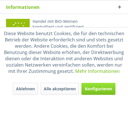
Informationen
Handel mit BIO-Weinen
kontrolliert und zertifiziert
durch DE-ÖKO-009
Diese Website benutzt Cookies, die für den technischen
Betrieb der Website erforderlich sind und stets gesetzt
werden. Andere Cookies, die den Komfort bei
Benutzung dieser Website erhöhen, der Direktwerbung
dienen oder die Interaktion mit anderen Websites und
sozialen Netzwerken vereinfachen sollen, werden nur
mit Ihrer Zustimmung gesetzt.
Mehr Informationen
* Alle Preise inkl. gesetzl. Mehrwertsteuer zzgl.
Versandkosten
und ggf.
Nachnahmegebühren, wenn nicht anders beschrieben
Ablehnen
Alle akzeptieren
Konfigurieren
Widerruf erklären
Gestaltung, Shop-Setup, Management & Hosting durch
Ternum Internet Services
mit
Shopware