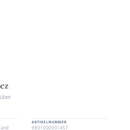
rez
 über
ARTIKELNUMMER
fand
9801000001457