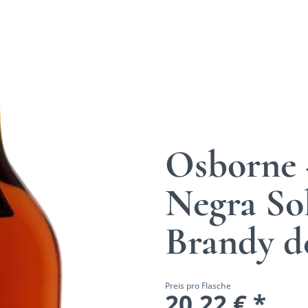
Osborne -
Negra So
Brandy de
Preis pro Flasche
20,22 € *