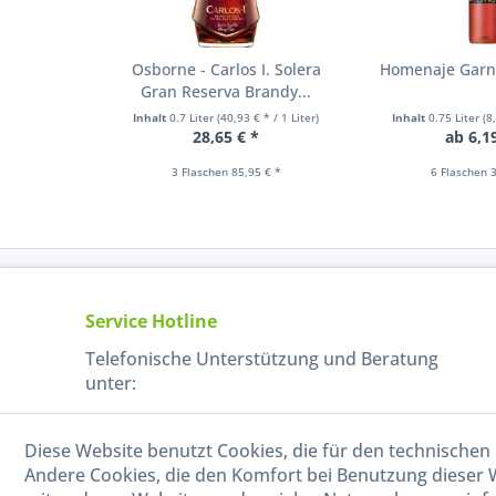
Osborne - Carlos I. Solera
Homenaje Garn
Gran Reserva Brandy...
Inhalt
0.7 Liter
(40,93 € * / 1 Liter)
Inhalt
0.75 Liter
(8
28,65 € *
ab 6,1
3 Flaschen 85,95 € *
6 Flaschen 3
Service Hotline
Telefonische Unterstützung und Beratung
unter:
040-880 99 770
Diese Website benutzt Cookies, die für den technischen 
Mo-Fr, 09:00 - 15:00 Uhr
Andere Cookies, die den Komfort bei Benutzung dieser 