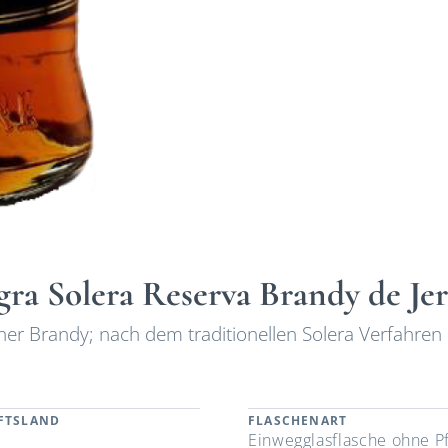
gra Solera Reserva Brandy de Je
her Brandy; nach dem traditionellen Solera Verfahren
FTSLAND
FLASCHENART
n
Einwegglasflasche ohne P