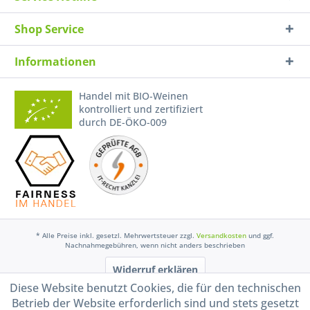
Shop Service
Informationen
Handel mit BIO-Weinen
kontrolliert und zertifiziert
durch DE-ÖKO-009
* Alle Preise inkl. gesetzl. Mehrwertsteuer zzgl.
Versandkosten
und ggf.
Nachnahmegebühren, wenn nicht anders beschrieben
Widerruf erklären
Diese Website benutzt Cookies, die für den technischen
Gestaltung, Shop-Setup, Management & Hosting durch
Ternum Internet Services
mit
Shopware
Betrieb der Website erforderlich sind und stets gesetzt