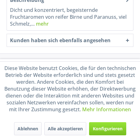
Dicht und konzentriert, begeisternde
Fruchtaromen von reifer Birne und Paranuss, viel
Schmelz,...
mehr
Kunden haben sich ebenfalls angesehen
Service Hotline
Diese Website benutzt Cookies, die für den technischen
Betrieb der Website erforderlich sind und stets gesetzt
Shop Service
werden. Andere Cookies, die den Komfort bei
Benutzung dieser Website erhöhen, der Direktwerbung
dienen oder die Interaktion mit anderen Websites und
Informationen
sozialen Netzwerken vereinfachen sollen, werden nur
mit Ihrer Zustimmung gesetzt.
Mehr Informationen
Handel mit BIO-Weinen
kontrolliert und zertifiziert
durch DE-ÖKO-009
Ablehnen
Alle akzeptieren
Konfigurieren