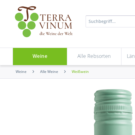
Weine
Alle Rebsorten
Län
Weine
Alle Weine
Weißwein