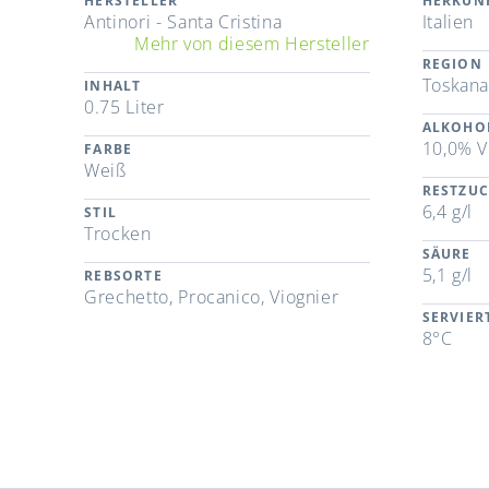
HERSTELLER
HERKUN
Antinori - Santa Cristina
Italien
Mehr von diesem Hersteller
REGION
Toskana
INHALT
0.75 Liter
ALKOHO
10,0% V
FARBE
Weiß
RESTZU
6,4 g/l
STIL
Trocken
SÄURE
5,1 g/l
REBSORTE
Grechetto, Procanico, Viognier
SERVIE
8°C