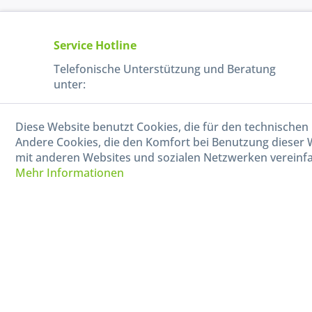
Service Hotline
Telefonische Unterstützung und Beratung
unter:
040-880 99 770
Diese Website benutzt Cookies, die für den technischen 
Mo-Fr, 09:00 - 15:00 Uhr
Andere Cookies, die den Komfort bei Benutzung dieser 
mit anderen Websites und sozialen Netzwerken vereinfa
Mehr Informationen
* Alle Preise in