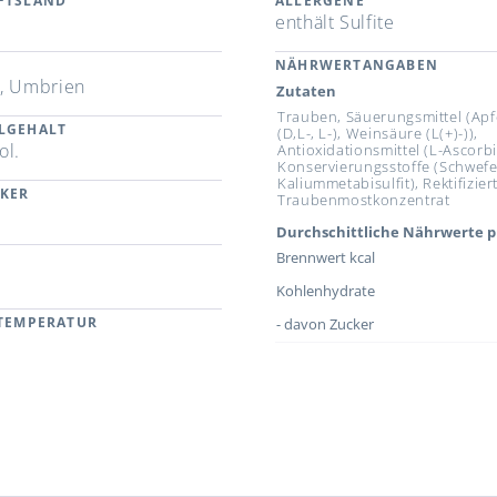
FTSLAND
ALLERGENE
enthält Sulfite
NÄHRWERTANGABEN
, Umbrien
Zutaten
Trauben, Säuerungsmittel (Apf
LGEHALT
(D,L-, L-), Weinsäure (L(+)-)),
ol.
Antioxidationsmittel (L-Ascorb
Konservierungsstoffe (Schwefe
Kaliummetabisulfit), Rektifizier
CKER
Traubenmostkonzentrat
Durchschittliche Nährwerte p
Brennwert kcal
Kohlenhydrate
RTEMPERATUR
- davon Zucker