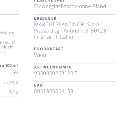
FLASCHENART
Einwegglasflasche ohne Pfand
ERZEUGER
MARCHESI ANTINORI S.p.A.
Piazza degli Antinori, 3, 50123
elsäure
Firenze FI, Italien
insäure),
ldioxid,
PRODUKTART
tes
Wein
ro 100 ml
ARTIKELNUMMER
66
9300000269120.5
2.2000 g
EAN
8001935004158
0,4 g