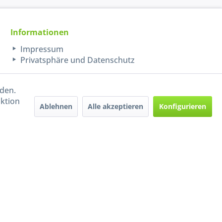
Informationen
Impressum
Privatsphäre und Datenschutz
rden.
aktion
Ablehnen
Alle akzeptieren
Konfigurieren
Handel mit BIO-Weinen
kontrolliert und zertifiziert
durch DE-ÖKO-009
ers beschrieben