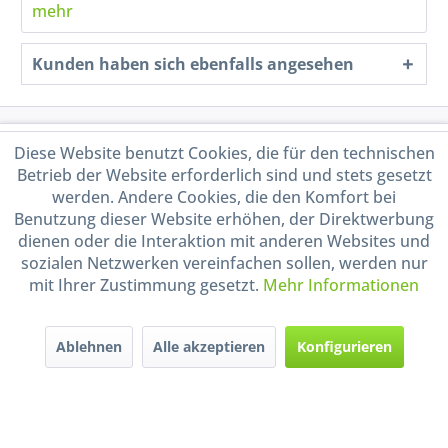
mehr
Kunden haben sich ebenfalls angesehen
Service Hotline
Diese Website benutzt Cookies, die für den technischen
Betrieb der Website erforderlich sind und stets gesetzt
Shop Service
werden. Andere Cookies, die den Komfort bei
Benutzung dieser Website erhöhen, der Direktwerbung
dienen oder die Interaktion mit anderen Websites und
Informationen
sozialen Netzwerken vereinfachen sollen, werden nur
mit Ihrer Zustimmung gesetzt.
Mehr Informationen
Handel mit BIO-Weinen
kontrolliert und zertifiziert
durch DE-ÖKO-009
Ablehnen
Alle akzeptieren
Konfigurieren