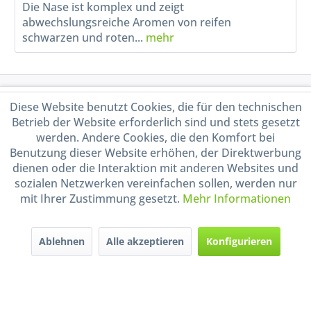
Die Nase ist komplex und zeigt
abwechslungsreiche Aromen von reifen
schwarzen und roten...
mehr
Service Hotline
Diese Website benutzt Cookies, die für den technischen
Betrieb der Website erforderlich sind und stets gesetzt
Shop Service
werden. Andere Cookies, die den Komfort bei
Benutzung dieser Website erhöhen, der Direktwerbung
dienen oder die Interaktion mit anderen Websites und
Informationen
sozialen Netzwerken vereinfachen sollen, werden nur
mit Ihrer Zustimmung gesetzt.
Mehr Informationen
Handel mit BIO-Weinen
kontrolliert und zertifiziert
durch DE-ÖKO-009
Ablehnen
Alle akzeptieren
Konfigurieren