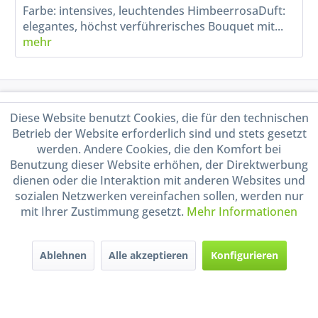
Farbe: intensives, leuchtendes HimbeerrosaDuft:
elegantes, höchst verführerisches Bouquet mit...
mehr
Service Hotline
Diese Website benutzt Cookies, die für den technischen
Betrieb der Website erforderlich sind und stets gesetzt
Shop Service
werden. Andere Cookies, die den Komfort bei
Benutzung dieser Website erhöhen, der Direktwerbung
Informationen
dienen oder die Interaktion mit anderen Websites und
sozialen Netzwerken vereinfachen sollen, werden nur
mit Ihrer Zustimmung gesetzt.
Mehr Informationen
Handel mit BIO-Weinen
kontrolliert und zertifiziert
durch DE-ÖKO-009
Ablehnen
Alle akzeptieren
Konfigurieren