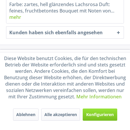
Farbe: zartes, hell glänzendes Lachsrosa Duft:
feines, fruchtbetontes Bouquet mit Noten von...
mehr
Kunden haben sich ebenfalls angesehen
Service Hotline
Diese Website benutzt Cookies, die für den technischen
Betrieb der Website erforderlich sind und stets gesetzt
Shop Service
werden. Andere Cookies, die den Komfort bei
Benutzung dieser Website erhöhen, der Direktwerbung
dienen oder die Interaktion mit anderen Websites und
Informationen
sozialen Netzwerken vereinfachen sollen, werden nur
mit Ihrer Zustimmung gesetzt.
Mehr Informationen
Handel mit BIO-Weinen
kontrolliert und zertifiziert
durch DE-ÖKO-009
Ablehnen
Alle akzeptieren
Konfigurieren