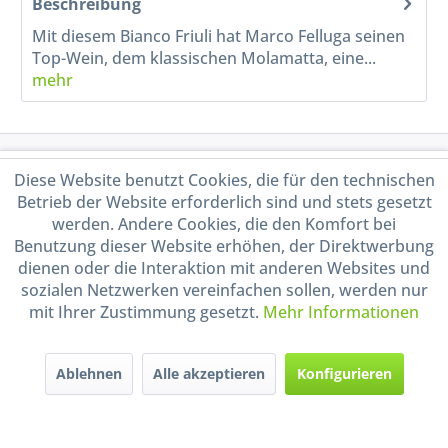
Beschreibung
Mit diesem Bianco Friuli hat Marco Felluga seinen
Top-Wein, dem klassischen Molamatta, eine...
mehr
Service Hotline
Diese Website benutzt Cookies, die für den technischen
Betrieb der Website erforderlich sind und stets gesetzt
Shop Service
werden. Andere Cookies, die den Komfort bei
Benutzung dieser Website erhöhen, der Direktwerbung
dienen oder die Interaktion mit anderen Websites und
Informationen
sozialen Netzwerken vereinfachen sollen, werden nur
mit Ihrer Zustimmung gesetzt.
Mehr Informationen
Handel mit BIO-Weinen
kontrolliert und zertifiziert
durch DE-ÖKO-009
Ablehnen
Alle akzeptieren
Konfigurieren