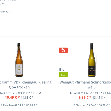
€ *
4,94 € *
n
Bio
t Hamm VDP Rheingau Riesling
Weingut Pfirmann Schnörkello
QbA trocken
weiß
nhalt
0.75 Liter
(13,99 € * / 1 Liter)
Inhalt
0.75 Liter
(13,19 € * / 1 Lit
10,49 € *
9,89 € *
14,88 € *
13,45 € *
6 Flaschen 62,94 € *
89,28 € *
6 Flaschen 59,34 € *
80,70 € *