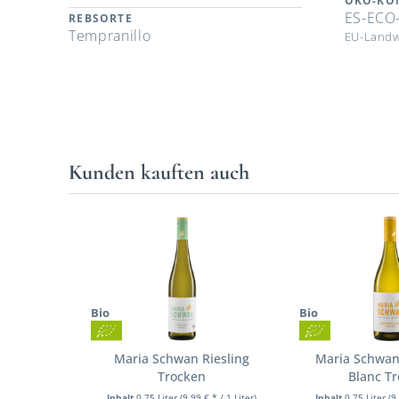
ÖKO-KO
ES-ECO
REBSORTE
Tempranillo
EU-Landw
Kunden kauften auch
Bio
Bio
Maria Schwan Riesling
Maria Schwan
Trocken
Blanc T
Inhalt
0.75 Liter
(9,99 € * / 1 Liter)
Inhalt
0.75 Liter
(9