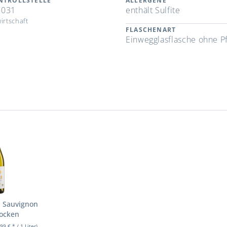
NTROLLSTELLE
ALLERGENE
-031
enthält Sulfite
irtschaft
FLASCHENART
Einwegglasflasche ohne P
 Sauvignon
rocken
,99 € * / 1 Liter)