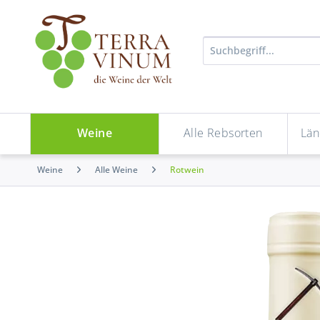
Weine
Alle Rebsorten
Län
Weine
Alle Weine
Rotwein