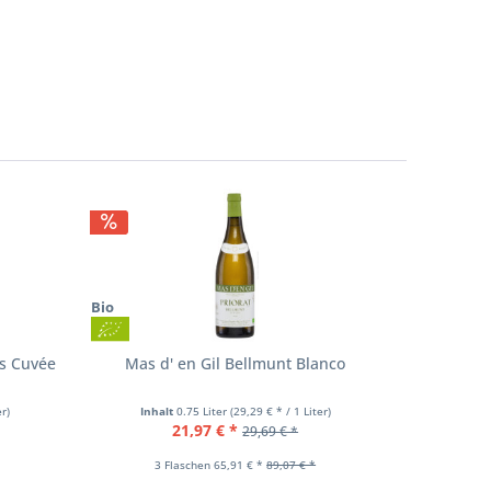
Bio
Bio
s Cuvée
Mas d' en Gil Bellmunt Blanco
Wines N'
er)
Inhalt
0.75 Liter
(29,29 € * / 1 Liter)
Inhal
21,97 € *
29,69 € *
3 Flaschen 65,91 € *
89,07 € *
6 