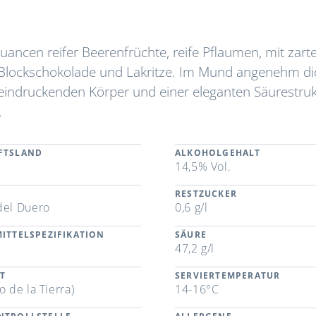
uancen reifer Beerenfrüchte, reife Pflaumen, mit zart
lockschokolade und Lakritze. Im Mund angenehm dic
eindruckenden Körper und einer eleganten Säurestruk
.
FTSLAND
ALKOHOLGEHALT
n
14,5% Vol.
RESTZUCKER
del Duero
0,6 g/l
ITTELSPEZIFIKATION
SÄURE
47,2 g/l
T
SERVIERTEMPERATUR
o de la Tierra)
14-16°C