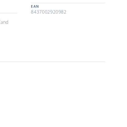
EAN
8437002920982
fand