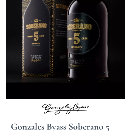
Gonzales Byass Soberano 5