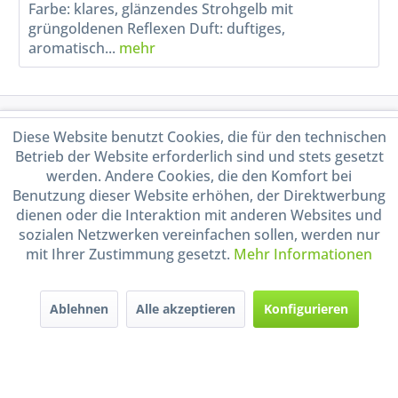
Farbe: klares, glänzendes Strohgelb mit
grüngoldenen Reflexen Duft: duftiges,
aromatisch...
mehr
Service Hotline
Diese Website benutzt Cookies, die für den technischen
Betrieb der Website erforderlich sind und stets gesetzt
Shop Service
werden. Andere Cookies, die den Komfort bei
Benutzung dieser Website erhöhen, der Direktwerbung
dienen oder die Interaktion mit anderen Websites und
Informationen
sozialen Netzwerken vereinfachen sollen, werden nur
mit Ihrer Zustimmung gesetzt.
Mehr Informationen
Handel mit BIO-Weinen
kontrolliert und zertifiziert
durch DE-ÖKO-009
Ablehnen
Alle akzeptieren
Konfigurieren