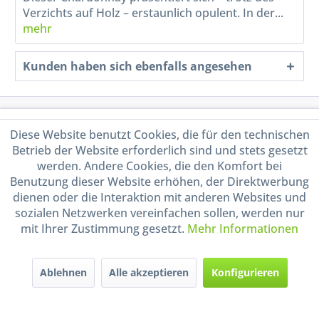
Verzichts auf Holz – erstaunlich opulent. In der...
mehr
Kunden haben sich ebenfalls angesehen
Service Hotline
Diese Website benutzt Cookies, die für den technischen
Betrieb der Website erforderlich sind und stets gesetzt
Shop Service
werden. Andere Cookies, die den Komfort bei
Benutzung dieser Website erhöhen, der Direktwerbung
Informationen
dienen oder die Interaktion mit anderen Websites und
sozialen Netzwerken vereinfachen sollen, werden nur
mit Ihrer Zustimmung gesetzt.
Mehr Informationen
Handel mit BIO-Weinen
kontrolliert und zertifiziert
durch DE-ÖKO-009
Ablehnen
Alle akzeptieren
Konfigurieren