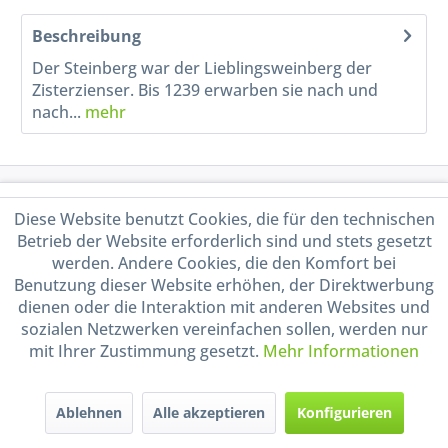
Beschreibung
Der Steinberg war der Lieblingsweinberg der
Zisterzienser. Bis 1239 erwarben sie nach und
nach...
mehr
Service Hotline
Diese Website benutzt Cookies, die für den technischen
Betrieb der Website erforderlich sind und stets gesetzt
Shop Service
werden. Andere Cookies, die den Komfort bei
Benutzung dieser Website erhöhen, der Direktwerbung
Informationen
dienen oder die Interaktion mit anderen Websites und
sozialen Netzwerken vereinfachen sollen, werden nur
mit Ihrer Zustimmung gesetzt.
Mehr Informationen
Handel mit BIO-Weinen
kontrolliert und zertifiziert
durch DE-ÖKO-009
Ablehnen
Alle akzeptieren
Konfigurieren