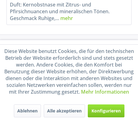
Duft: Kernobstnase mit Zitrus- und
Pfirsichnuancen und mineralischen Tönen.
Geschmack Ruhige,...
mehr
Service Hotline
Diese Website benutzt Cookies, die für den technischen
Betrieb der Website erforderlich sind und stets gesetzt
Shop Service
werden. Andere Cookies, die den Komfort bei
Benutzung dieser Website erhöhen, der Direktwerbung
Informationen
dienen oder die Interaktion mit anderen Websites und
sozialen Netzwerken vereinfachen sollen, werden nur
mit Ihrer Zustimmung gesetzt.
Mehr Informationen
Handel mit BIO-Weinen
kontrolliert und zertifiziert
durch DE-ÖKO-009
Ablehnen
Alle akzeptieren
Konfigurieren