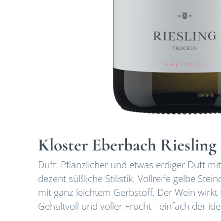
Kloster Eberbach Riesling
Duft: Pflanzlicher und etwas erdiger Duft mi
dezent süßliche Stilistik. Vollreife gelbe 
mit ganz leichtem Gerbstoff. Der Wein wirkt t
Gehaltvoll und voller Frucht - einfach der ide