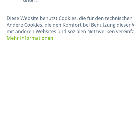
unter:
040-880 99 770
Diese Website benutzt Cookies, die für den technischen 
Mo-Fr, 09:00 - 15:00 Uhr
Andere Cookies, die den Komfort bei Benutzung dieser 
mit anderen Websites und sozialen Netzwerken vereinfa
Mehr Informationen
* Alle Preise in