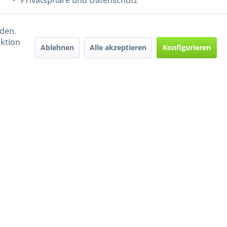
Privatsphäre und Datenschutz
rden.
aktion
Ablehnen
Alle akzeptieren
Konfigurieren
Handel mit BIO-Weinen
kontrolliert und zertifiziert
durch DE-ÖKO-009
ers beschrieben
e