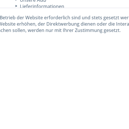
Unsere AGB
Lieferinformationen
Betrieb der Website erforderlich sind und stets gesetzt we
Website erhöhen, der Direktwerbung dienen oder die Inter
chen sollen, werden nur mit Ihrer Zustimmung gesetzt.
kl. gesetzl. Mehrwertsteuer zzgl.
Versandkosten
und ggf. Nachnahmegebühren, wenn nicht and
Widerruf erklären
Gestaltung, Shop-Setup, Management & Hosting durch
Ternum Internet Services
mit Shopwar