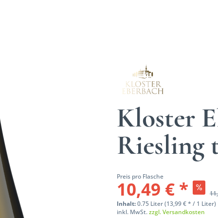
Kloster 
Riesling
Preis pro Flasche
10,49 € *
11,
Inhalt:
0.75 Liter (13,99 € * / 1 Liter)
inkl. MwSt.
zzgl. Versandkosten