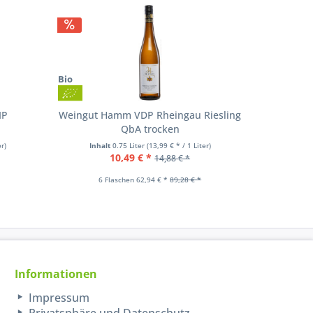
Bio
IP
Weingut Hamm VDP Rheingau Riesling
Felix
QbA trocken
er)
Inhalt
0.75 Liter
(13,99 € * / 1 Liter)
Inha
10,49 € *
14,88 € *
6 Flaschen 62,94 € *
89,28 € *
6 
Informationen
Impressum