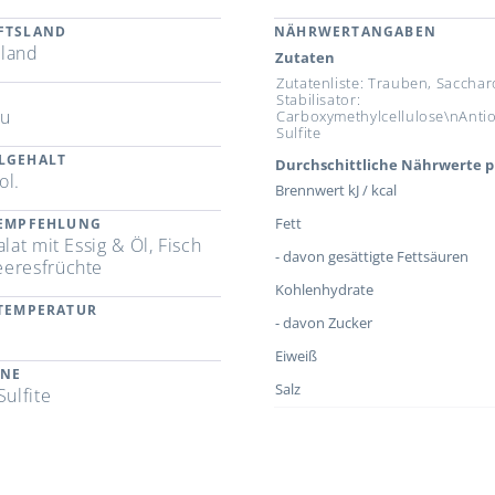
FTSLAND
NÄHRWERTANGABEN
land
Zutaten
Zutatenliste: Trauben, Sacchar
Stabilisator:
au
Carboxymethylcellulose\nAntio
Sulfite
LGEHALT
Durchschittliche Nährwerte p
ol.
Brennwert kJ / kcal
Fett
REMPFEHLUNG
alat mit Essig & Öl, Fisch
- davon gesättigte Fettsäuren
eresfrüchte
Kohlenhydrate
RTEMPERATUR
- davon Zucker
Eiweiß
ENE
Salz
Sulfite