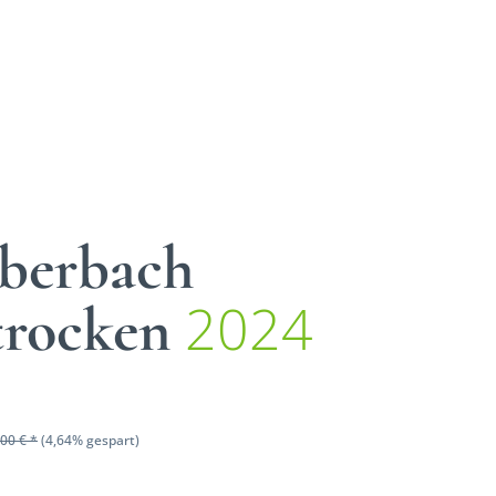
Eberbach
2024
 trocken
00 € *
(4,64% gespart)