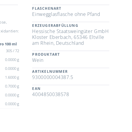
FLASCHENART
Einwegglasflasche ohne Pfand
ose,
ERZEUGERABFÜLLUNG
Hessische Staatsweingüter GmbH
xidantien:
Kloster Eberbach, 65346 Eltville
am Rhein, Deutschland
ro 100 ml
305 / 72
PRODUKTART
0.0000 g
Wein
0.0000 g
ARTIKELNUMMER
9300000004387.5
1.6000 g
0.7000 g
EAN
4004850038578
0.0000 g
0.0000 g