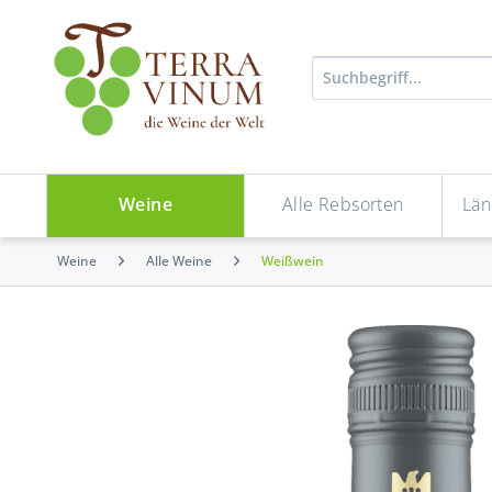
Weine
Alle Rebsorten
Län
Weine
Alle Weine
Weißwein