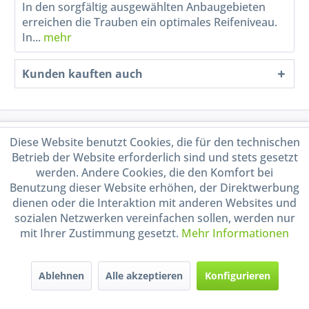
In den sorgfältig ausgewählten Anbaugebieten
erreichen die Trauben ein optimales Reifeniveau.
In...
mehr
Kunden kauften auch
Service Hotline
Diese Website benutzt Cookies, die für den technischen
Betrieb der Website erforderlich sind und stets gesetzt
Shop Service
werden. Andere Cookies, die den Komfort bei
Benutzung dieser Website erhöhen, der Direktwerbung
dienen oder die Interaktion mit anderen Websites und
Informationen
sozialen Netzwerken vereinfachen sollen, werden nur
mit Ihrer Zustimmung gesetzt.
Mehr Informationen
Handel mit BIO-Weinen
kontrolliert und zertifiziert
durch DE-ÖKO-009
Ablehnen
Alle akzeptieren
Konfigurieren