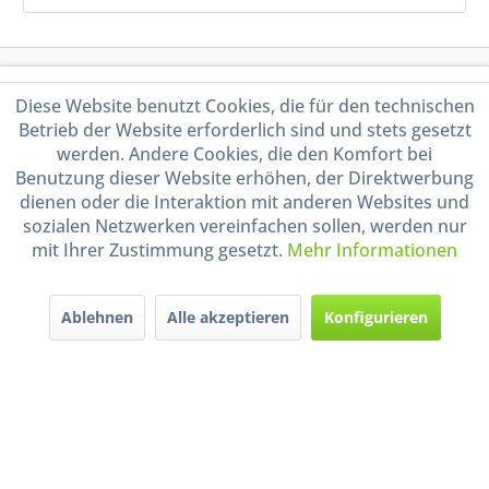
Service Hotline
Diese Website benutzt Cookies, die für den technischen
Betrieb der Website erforderlich sind und stets gesetzt
Shop Service
werden. Andere Cookies, die den Komfort bei
Benutzung dieser Website erhöhen, der Direktwerbung
Informationen
dienen oder die Interaktion mit anderen Websites und
sozialen Netzwerken vereinfachen sollen, werden nur
mit Ihrer Zustimmung gesetzt.
Mehr Informationen
Handel mit BIO-Weinen
kontrolliert und zertifiziert
durch DE-ÖKO-009
Ablehnen
Alle akzeptieren
Konfigurieren
* Alle Preise inkl. gesetzl. Mehrwertsteuer zzgl.
Versandkosten
und ggf.
Nachnahmegebühren, wenn nicht anders beschrieben