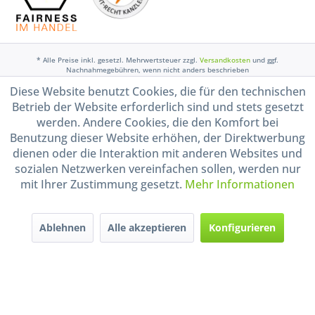
* Alle Preise inkl. gesetzl. Mehrwertsteuer zzgl.
Versandkosten
und ggf.
Nachnahmegebühren, wenn nicht anders beschrieben
Diese Website benutzt Cookies, die für den technischen
Widerruf erklären
Betrieb der Website erforderlich sind und stets gesetzt
Gestaltung, Shop-Setup, Management & Hosting durch
Ternum Internet Services
mit
werden. Andere Cookies, die den Komfort bei
Shopware
Benutzung dieser Website erhöhen, der Direktwerbung
dienen oder die Interaktion mit anderen Websites und
sozialen Netzwerken vereinfachen sollen, werden nur
mit Ihrer Zustimmung gesetzt.
Mehr Informationen
Ablehnen
Alle akzeptieren
Konfigurieren