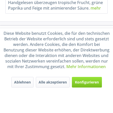
Handgelesen überzeugen tropische Frucht, grüne
Paprika und Feige mit animierender Säure.
mehr
Service Hotline
Diese Website benutzt Cookies, die für den technischen
Betrieb der Website erforderlich sind und stets gesetzt
Shop Service
werden. Andere Cookies, die den Komfort bei
Benutzung dieser Website erhöhen, der Direktwerbung
dienen oder die Interaktion mit anderen Websites und
Informationen
sozialen Netzwerken vereinfachen sollen, werden nur
mit Ihrer Zustimmung gesetzt.
Mehr Informationen
Handel mit BIO-Weinen
kontrolliert und zertifiziert
durch DE-ÖKO-009
Ablehnen
Alle akzeptieren
Konfigurieren