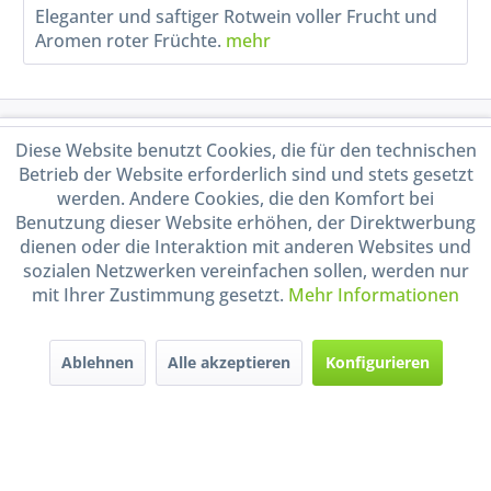
Eleganter und saftiger Rotwein voller Frucht und
Aromen roter Früchte.
mehr
Service Hotline
Diese Website benutzt Cookies, die für den technischen
Betrieb der Website erforderlich sind und stets gesetzt
Shop Service
werden. Andere Cookies, die den Komfort bei
Benutzung dieser Website erhöhen, der Direktwerbung
dienen oder die Interaktion mit anderen Websites und
Informationen
sozialen Netzwerken vereinfachen sollen, werden nur
mit Ihrer Zustimmung gesetzt.
Mehr Informationen
Handel mit BIO-Weinen
kontrolliert und zertifiziert
durch DE-ÖKO-009
Ablehnen
Alle akzeptieren
Konfigurieren