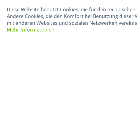
040-880 99 770
Diese Website benutzt Cookies, die für den technischen 
Mo-Fr, 09:00 - 15:00 Uhr
Andere Cookies, die den Komfort bei Benutzung dieser 
mit anderen Websites und sozialen Netzwerken vereinfa
Mehr Informationen
* Alle Preise in