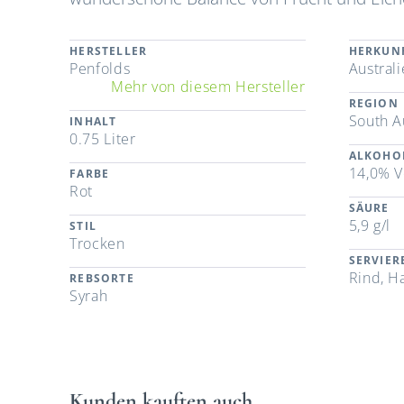
HERSTELLER
HERKUN
Penfolds
Austral
Mehr von diesem Hersteller
REGION
South A
INHALT
0.75 Liter
ALKOHO
14,0% V
FARBE
Rot
SÄURE
5,9 g/l
STIL
Trocken
SERVIE
Rind, H
REBSORTE
Syrah
Kunden kauften auch