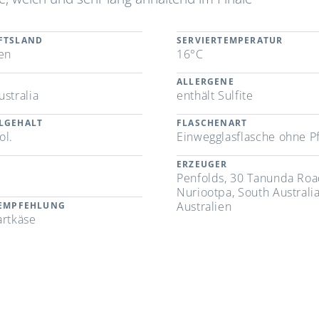
FTSLAND
SERVIERTEMPERATUR
ien
16°C
ALLERGENE
ustralia
enthält Sulfite
LGEHALT
FLASCHENART
ol.
Einwegglasflasche ohne P
ERZEUGER
Penfolds, 30 Tanunda Roa
Nuriootpa, South Australia
Australien
REMPFEHLUNG
artkäse