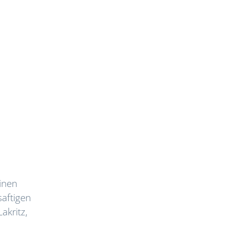
inen
saftigen
akritz,