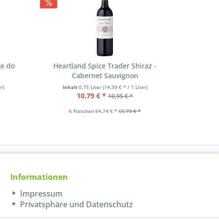
te do
Heartland Spice Trader Shiraz -
Hear
Cabernet Sauvignon
er)
Inhalt
0.75 Liter
(14,39 € * / 1 Liter)
Inhal
10,79 € *
10,95 € *
6 Flaschen 64,74 € *
65,70 € *
6 
Informationen
Impressum
Privatsphäre und Datenschutz