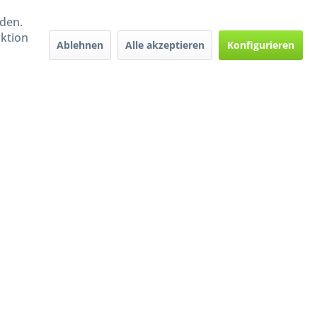
rden.
aktion
Ablehnen
Alle akzeptieren
Konfigurieren
Handel mit BIO-Weinen
kontrolliert und zertifiziert
durch DE-ÖKO-009
ers beschrieben
e