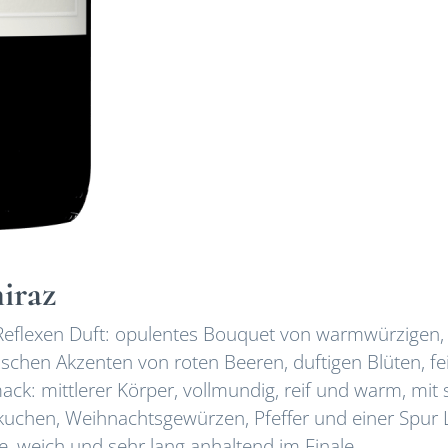
iraz
 Reflexen Duft: opulentes Bouquet von warmwürzigen,
schen Akzenten von roten Beeren, duftigen Blüten, fe
k: mittlerer Körper, vollmundig, reif und warm, mit 
chen, Weihnachtsgewürzen, Pfeffer und einer Spur L
, weich und sehr lang anhaltend im Finale