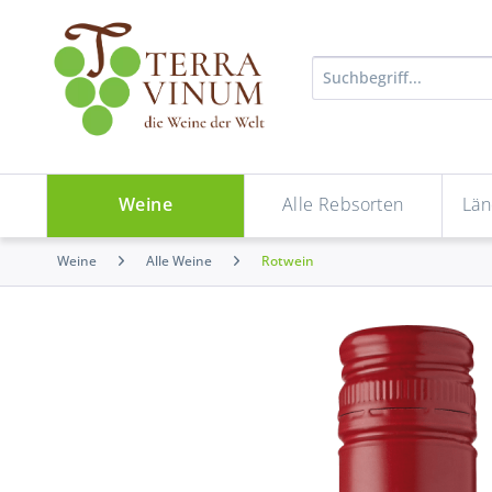
Weine
Alle Rebsorten
Län
Weine
Alle Weine
Rotwein