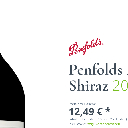
Penfolds
2
Shiraz
Preis pro Flasche
12,49 € *
Inhalt:
0.75 Liter (16,65 € * / 1 Liter)
inkl. MwSt.
zzgl. Versandkosten