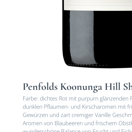
Penfolds Koonunga Hill Sh
Farbe: dichtes Rot mit purpurn glänzenden
dunklen Pflaumen- und Kirscharomen mit fri
Gewürzen und zart cremiger Vanille Geschmac
Aromen von Blaubeeren und frischem Obstku
wunderschöne Balance von Frucht und Eiche