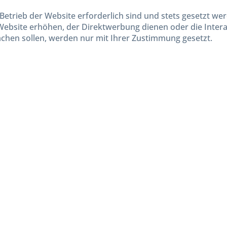
Betrieb der Website erforderlich sind und stets gesetzt we
Website erhöhen, der Direktwerbung dienen oder die Inter
chen sollen, werden nur mit Ihrer Zustimmung gesetzt.
kl. gesetzl. Mehrwertsteuer zzgl.
Versandkosten
und ggf. Nachnahmegebühren, wenn nicht and
Widerruf erklären
Gestaltung, Shop-Setup, Management & Hosting durch
Ternum Internet Services
mit Shopwar