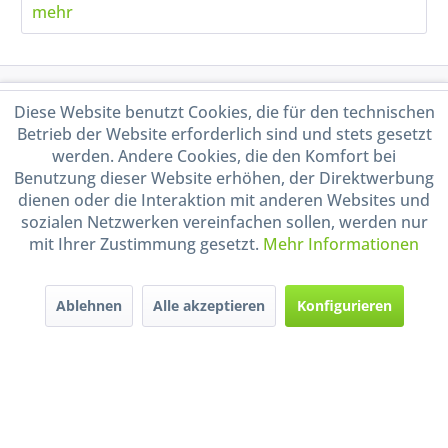
mehr
Service Hotline
Diese Website benutzt Cookies, die für den technischen
Betrieb der Website erforderlich sind und stets gesetzt
Shop Service
werden. Andere Cookies, die den Komfort bei
Benutzung dieser Website erhöhen, der Direktwerbung
dienen oder die Interaktion mit anderen Websites und
Informationen
sozialen Netzwerken vereinfachen sollen, werden nur
mit Ihrer Zustimmung gesetzt.
Mehr Informationen
Handel mit BIO-Weinen
kontrolliert und zertifiziert
durch DE-ÖKO-009
Ablehnen
Alle akzeptieren
Konfigurieren